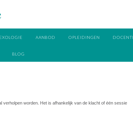
e
EXOLOGIE
AANBOD
OPLEIDINGEN
DOCENT
BLOG
al verholpen worden. Het is afhankelijk van de klacht of één sessie