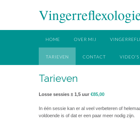
Doorgaan
Vingerreflexologi
naar
inhoud
HOME
OVER MIJ
VINGERREFL
TARIEVEN
CONTACT
VIDEO’S
Tarieven
Losse sessies ± 1,5 uur
€85,00
In één sessie kan er al veel verbeteren of helema
voldoende is of dat er een paar meer nodig zijn.