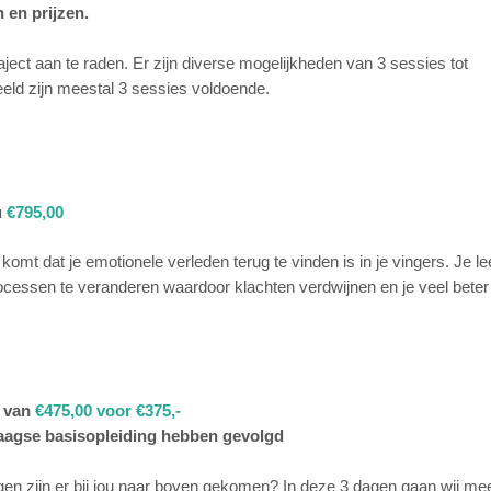
n en prijzen.
ject aan te raden. Er zijn diverse mogelijkheden van 3 sessies tot
beeld zijn meestal 3 sessies voldoende.
295,00
u
€795,00
omt dat je emotionele verleden terug te vinden is in je vingers. Je le
cessen te veranderen waardoor klachten verdwijnen en je veel beter 
k van
€475,00 voor €375,-
 daagse basisopleiding hebben gevolgd
gen zijn er bij jou naar boven gekomen? In deze 3 dagen gaan wij me