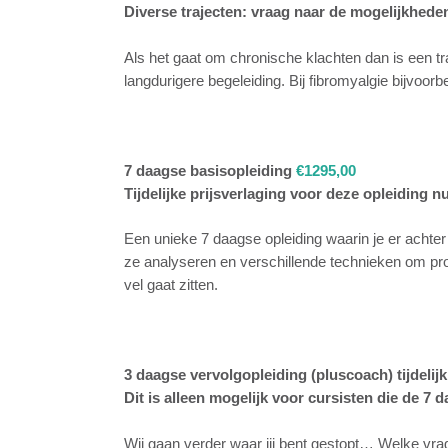
Diverse trajecten: vraag naar de mogelijkhede
Als het gaat om chronische klachten dan is een tra
langdurigere begeleiding. Bij fibromyalgie bijvoor
7 daagse basisopleiding
€1
Tijdelijke prijsverlaging voor deze opleiding n
Een unieke 7 daagse opleiding waarin je er achter k
ze analyseren en verschillende technieken om pro
vel gaat zitten.
3 daagse vervolgopleiding (pluscoach) tijdelij
Dit is alleen mogelijk voor cursisten die de 7
Wij gaan verder waar jij bent gestopt… Welke vra