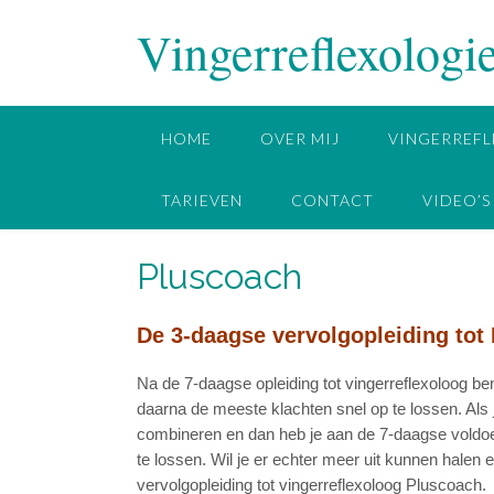
Doorgaan
Vingerreflexologi
naar
inhoud
HOME
OVER MIJ
VINGERREFL
TARIEVEN
CONTACT
VIDEO’S
Pluscoach
De 3-daagse vervolgopleiding tot
Na de 7-daagse opleiding tot vingerreflexoloog be
daarna de meeste klachten snel op te lossen. Als
combineren en dan heb je aan de 7-daagse voldoe
te lossen. Wil je er echter meer uit kunnen halen 
vervolgopleiding tot vingerreflexoloog Pluscoach.