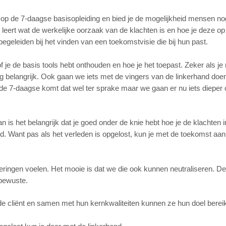
 op de 7-daagse basisopleiding en bied je de mogelijkheid mensen no
 leert wat de werkelijke oorzaak van de klachten is en hoe je deze op
 begeleiden bij het vinden van een toekomstvisie die bij hun past.
 je de basis tools hebt onthouden en hoe je het toepast. Zeker als je 
erg belangrijk. Ook gaan we iets met de vingers van de linkerhand do
n de 7-daagse komt dat wel ter sprake maar we gaan er nu iets dieper 
 is het belangrijk dat je goed onder de knie hebt hoe je de klachten i
d. Want pas als het verleden is opgelost, kun je met de toekomst aan
ringen voelen. Het mooie is dat we die ook kunnen neutraliseren. D
rbewuste.
e cliënt en samen met hun kernkwaliteiten kunnen ze hun doel berei