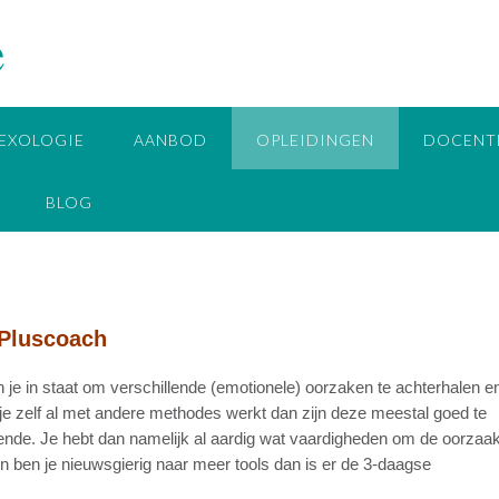
e
EXOLOGIE
AANBOD
OPLEIDINGEN
DOCENT
BLOG
 Pluscoach
n je in staat om verschillende (emotionele) oorzaken te achterhalen e
 je zelf al met andere methodes werkt dan zijn deze meestal goed te
nde. Je hebt dan namelijk al aardig wat vaardigheden om de oorzaa
en ben je nieuwsgierig naar meer tools dan is er de 3-daagse