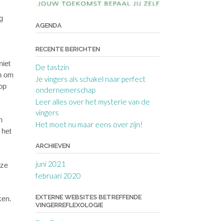
g
AGENDA
RECENTE BERICHTEN
niet
De tastzin
en om
Je vingers als schakel naar perfect
op
ondernemerschap
Leer alles over het mysterie van de
vingers
n
Het moet nu maar eens over zijn!
 het
ARCHIEVEN
juni 2021
eze
februari 2020
EXTERNE WEBSITES BETREFFENDE
ken.
VINGERREFLEXOLOGIE