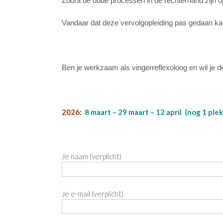
Zodra de oude processen in de rechterhand zijn o
Vandaar dat deze vervolgopleiding pas gedaan kan
Ben je werkzaam als vingerreflexoloog en wil je 
2026:
8 maart – 29 maart – 12 april (nog 1 ple
Je naam (verplicht)
Je e-mail (verplicht)