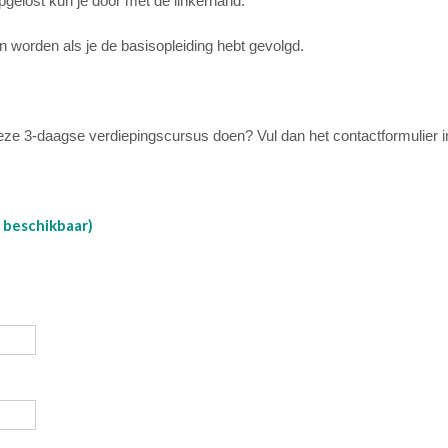
pgelost kun je door met de linkerhand.
 worden als je de basisopleiding hebt gevolgd.
deze 3-daagse verdiepingscursus doen? Vul dan het contactformulier i
k beschikbaar)